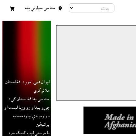
ستاسې سپارنې پته


لېوال هټۍ "جوړ د افغانستان"
ملاتړ کوي
ستاسې په افغانستان کې د
جوړو پيداوارو وړيا ليست او
بازارموندې لپاره حساب
پرانيځئ
يا مرستې لپاره کليک سره