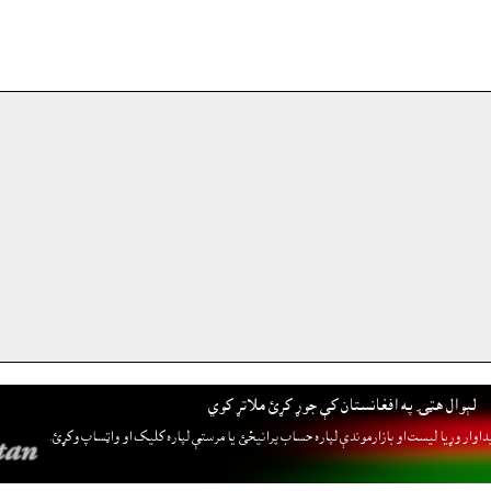
لېوال هټۍ په افغانستان کې جوړ کړئ ملاتړ کوي
داوار وړيا ليست او بازارموندې لپاره حساب پرانيځئ
يا مرستې لپاره کليک او واټساپ وکړئ.