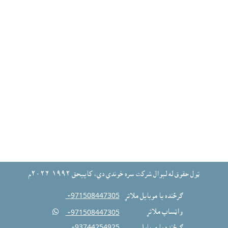
ټول حقوق له لېوال شرکت سره خوندي دي، کاپيحق ١٩٩٢-٢٠٢٦م
ګرځنده يا موبايل ملاتړ
‎ +971508447305
واټساپ ملاتړ

‎ +971508447305
ګرځنده يا موبايل
‎ +93744254925