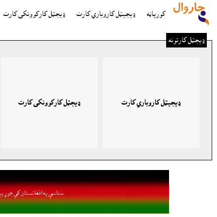
کورپاڼه
ډيجيټل کاروباري کارت
ډيجټل کارکوونکى کارت
ډيجټل کارتونه
ډيجيټل کاروباري کارت
ډيجټل کارکوونکى کارت
ستاسې په افغانستان کې جوړ پي