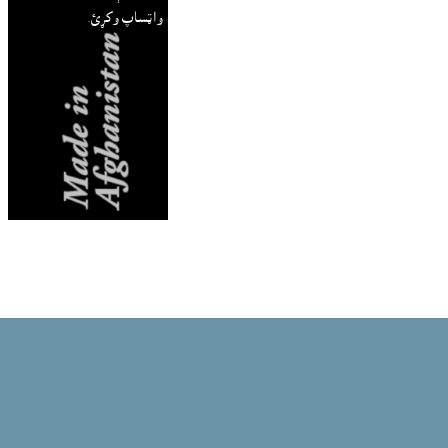
واټساپ وکړئ.