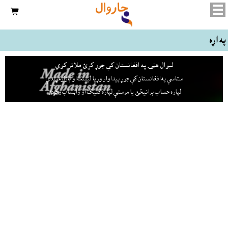

په اړه
لېوال هټۍ په افغانستان کې جوړ کړئ ملاتړ کوي
ستاسې په افغانستان کې جوړ پيداوار وړيا ليست او بازارموندې
لپاره حساب پرانيځئ
يا مرستې لپاره کليک او واټساپ وکړئ.