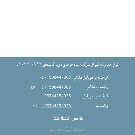
ټول حقوق له لېوال شرکت سره خوندي دي، کاپيحق ١٩٩٢-٢٠٢٦م
ګرځنده يا موبايل ملاتړ
‎ +971508447305
واټساپ ملاتړ

‎ +971508447305
ګرځنده يا موبايل
‎ +93744254925
واټساپ

‎ +93744254925
فارسی
English
- پرمټ -
لېوال محاسب