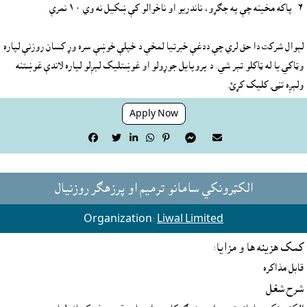
لېوال شرکت دا حق لري چې ددغې خبرتيا لمخې د خپلې خوښې سره وړ کسان روزنې لپاره 
وټاکي يا له ټاکلو تېر شي. د پروپايل جوړولو او غوښتليک لېږلو لپاره لاندې غوښتنه 
ولېږه تڼۍ کليک کړئ.
Apply Now







الکټرونکي سامانو ترميم او پرزهګر روزنيال
Organization:
Liwal Limited
کمک هزينه ها و مزايا:
قابل مذاکره
شرح شغل