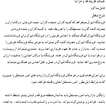
کمک هزينه ها و مزايا:
قابل مذاکره
شرح شغل
فروشگاه لېوال ميخواهد که کسبه کاران، صنعت کاران، عمده فروشان، دوکانداران و 
مصرف کننده گان يا  مستهلک را با هم ربط دهند. با کسبه کاران و عمده فروشان 
فروشګاه لېوال کمک ميکند تا اجناس خويش را در فروشگاه لېوال براى فروشات لست 
نماييد. فروشگاه لېوال و مصرف کننده گان ميتواند به عوض ينکه فروشگاه خويش را 
مسدود کند، به بازار و مندو ها جهت خريدارى اجنا بروند. مشترى ميتواند از ويبسايت 
و درخواست يا اپ فروشگاه لېوال در خانه، فروشگاه يا دوکان اجناس را به قيمت ارزان 
براى اجراى هدف فوق در هر مکان فروشگاه لېوال بازارياب هاى امور مستقل را ميپزيرد 
رايگان: بازارياب امور مستقل بايد به لسان منطقه مربوطه و لسان پشتو تسلط داشته 
باشند، خواندن و نوشتن کرده بتواند، به انترنت و واتساپ بلديت داشته باشد،  به انعده 