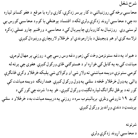
شرح شغل
محاسبې برخه کې روزنيالنې (د کار پرسر زدکړې) کاري واره يا موقع  د هغو کسانو لپاره 
ده چې د محاسبې اړوند زدکړې ولري لکه د اقتساد پوهنځي يا کوم د محاسبې کورس يې 
لوستى وي.  روزنيال به کاروباري چاپېريال کې د محاسبې د ورځنيو چارو عملي زدکړه 
د هېواد په دغه ستونزمن وخت کې زموږ دغه وس رسي چې د روزنې پر مهال لومړۍ 
مياشت کې به په کابل کې خواړه او د هستوګنې ځای ورکول کېږي. هغوى چې پرته له 
کومې ستونزې دويمه مياشتې ته ولاړ شي او وکولاى شي پليکه خرڅلاو وکړي ځانګړې 
ډالۍ په ډول خرڅلاو څخه د سلنې په ډول ورکول کېږي. همدارنګه  دويمه مياشت کې 
کور ته د يوځل تګراتګ لپاره لګښت ورکول کېږي، خو په دا شرت چې کور کې د 
کويډ-١٩ ناروغي ونلري. برياليتوب سره د روزنې په درېيمه مياشت به د خرڅلاو د سلنې 