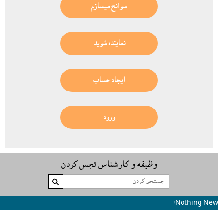
سوانح ميسازم
نماينده شوید
ایجاد حساب
ورود
وظيفه و کارشناس تجس کردن

Nothing New!