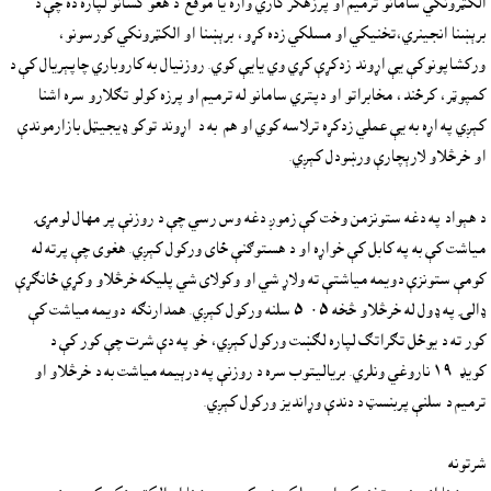
الکټرونکي سامانو ترميم او پرزهګر کاري واره يا موقع  د هغو کسانو لپاره ده چې د 
برېښنا انجينري،تخنيکي او مسلکي زده کړو، برېښنا او الکټرونکي کورسونو، 
ورکشاپونوکې يې اړوند زدکړې کړي وي يايې کوي. روزنيال به کاروباري چاپېريال کې د 
کمپوټر، کرځند، مخابراتو او دپتري سامانو له ترميم او پرزه کولو تګلارو سره اشنا 
کېږي په اړه به يې عملي زدکړه ترلاسه کوي او هم  به د  اړوند توکو ډيجيټل بازارموندې 
د هېواد په دغه ستونزمن وخت کې زموږ دغه وس رسي چې د روزنې پر مهال لومړۍ 
مياشت کې به په کابل کې خواړه او د هستوګنې ځای ورکول کېږي. هغوى چې پرته له 
کومې ستونزې دويمه مياشتې ته ولاړ شي او وکولاى شي پليکه خرڅلاو وکړي ځانګړې 
ډالۍ په ډول له خرڅلاو څخه ٠٥-٥ سلنه ورکول کېږي. همدارنګه  دويمه مياشت کې 
کور ته د يوځل تګراتګ لپاره لګښت ورکول کېږي، خو په دې شرت چې کور کې د 
کويډ-١٩ ناروغي ونلري. برياليتوب سره د روزنې په درېيمه مياشت به د خرڅلاو او 