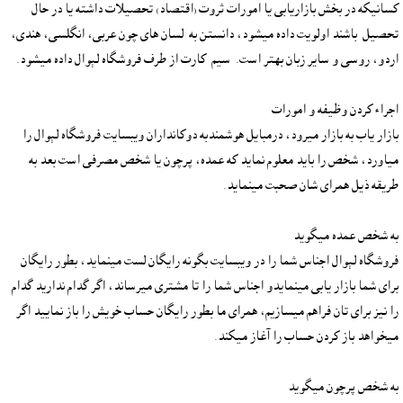
کسانيکه در بخش بازاريابى يا امورات ثروت (اقتصاد) تحصيلات داشته يا در حال 
تحصيل  باشند اولويت داده ميشود، دانستن به  لسان هاى چون عربى، انگلسى، هندى، 
بازار ياب به بازار ميرود، درمبايل هوشمندبه دوکانداران ويبسايت فروشگاه لېوال را 
مياورد، شخص را بايد معلوم نمايد که عمده، پرچون يا شخص مصرفى است بعد به 
فروشگاه لېوال اجناس شما را در ويبسايت بگونه رايگان لست مينمايد، بطور رايگان 
براى شما بازار يابى مينمايدو اجناس شما را تا مشترى ميرساند، اگر گدام نداريد گدام 
را نيز براى تان فراهم ميسازيم، همراى ما بطور رايگان حساب خويش را باز نماييد اگر 