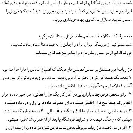
شما ميتوانيد در فروشگاه لېوال اجناس جويش را بطور  ارزان يافته ميتوانيد، فروشگاه 
لېوال در حمل و نقل اجناس نيز کمک مينمايد پس مجبور نيستيد که دوکان خويش را 
شما ميتوانيد از فروشگاه لېوال مواد و اجناس را به قيمت مناسب دريافت نماييد، 
١.مدت يک هفته آموزش در بخش بازاريابى، ديتا انترنت، براى بود وباش، کرايه رفت و 
٢- براى شخص موفق جهت بازاريابى در آغاز کار يک هزار افغانى و در اخير ماه دو هزار 
٣. فوايد دايمى: به بازارياب از مفاد فروشگاه از ٠.٥ الې ٤٠ فيصد بطور کميشن داده 
٤. اگر در ماه نخست بازارياب مربوطه به فروشات موفق نشود در ماه دوم از ماده اول و 