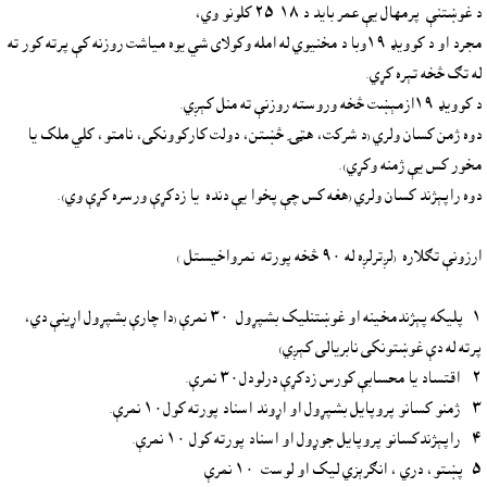
مجرد او د کوويډ ١٩وبا د مخنيوي له امله وکولاى شي يوه مياشت روزنه کې پرته کور ته 
دوه ژمن کسان ولري (د شرکت، هټۍ څښتن، دولت کارکوونکى، نامتو، کلي ملک يا 
١- پليکه پېژندمخينه او غوښتنليک بشپړول  ٣٠ نمرې (دا چارې بشپړول اړينې دي، 