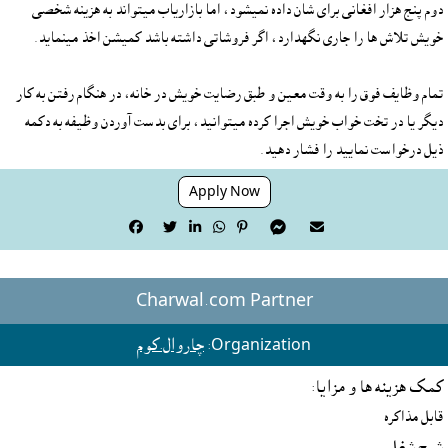
دوم پنج هزار افغانى براى شان داده نميشود، اما بازارياب ميتواند به هزينه شخصى 
تمام وظايف فوق را به وقت معين و طبق رضايت خويش در خانه، در هنگام رفتن به کار 
ديگر يا در تخت خواب خويش اجرا کرده ميتوانيد، براى بدست آوردن وظيفه به دکمه 
ذيل درخواست نماييد را فشار دهيد.
Apply Now







Charwal.com Partner
Organization:
چاروال.کوم
کمک هزينه ها و مزايا:
قابل مذاکره
شرح شغل